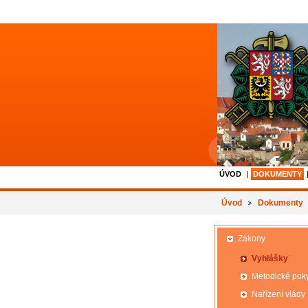
ÚVOD
DOKUMENTY
Úvod
Dokumenty
Zákony
Vyhlášky
Metodické pok
Nařízení vlády