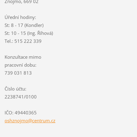
Znojmo, 669 02
Úřední hodiny:
St: 8 - 17 (Kondler)
St: 10 - 15 (Ing. Říhová)
Tel.: 515 222 339
Konzultace mimo
pracovní dobu:
739 031 813
Číslo účtu:
2238741/0100
IČO: 49440365
oshznojm
o@centru
m.cz