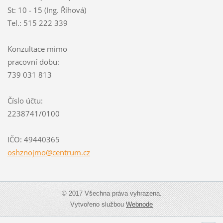
St: 10 - 15 (Ing. Říhová)
Tel.: 515 222 339
Konzultace mimo
pracovní dobu:
739 031 813
Číslo účtu:
2238741/0100
IČO: 49440365
oshznojm
o@centru
m.cz
© 2017 Všechna práva vyhrazena.
Vytvořeno službou
Webnode