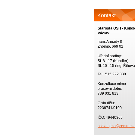
Kontakt
Starosta OSH - Kondl
Václav
nám. Armády 8
Znojmo, 669 02
Úřední hodiny:
St: 8 - 17 (Kondler)
St: 10 - 15 (Ing. Říhová
Tel.: 515 222 339
Konzultace mimo
pracovní dobu:
739 031 813
Číslo účtu:
2238741/0100
IČO: 49440365
oshznojm
o@centru
m.