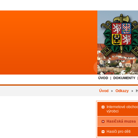
ÚVOD
DOKUMENTY
Úvod
Odkazy
H
Internetové obcho
výrobci
Hasičská muzea
Hasiči pro děti