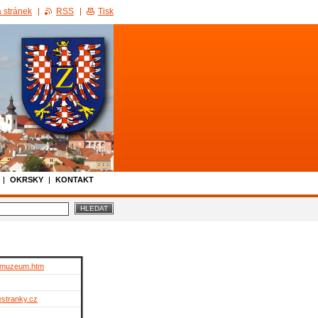
 stránek
RSS
Tisk
OKRSKY
KONTAKT
/muzeum.htm
stranky.cz