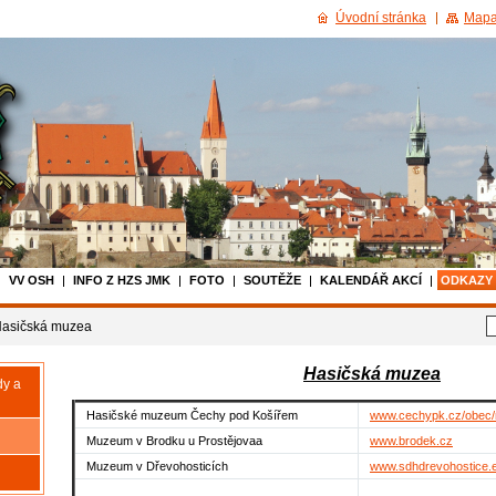
Úvodní stránka
Mapa
VV OSH
INFO Z HZS JMK
FOTO
SOUTĚŽE
KALENDÁŘ AKCÍ
ODKAZY
asičská muzea
Hasičská muzea
dy a
Hasičské muzeum Čechy pod Košířem
www.cechypk.cz/obec
Muzeum v Brodku u Prostějovaa
www.brodek.cz
Muzeum v Dřevohosticích
www.sdhdrevohostice.e