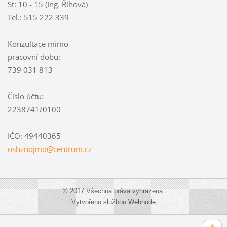
St: 10 - 15 (Ing. Říhová)
Tel.: 515 222 339
Konzultace mimo
pracovní dobu:
739 031 813
Číslo účtu:
2238741/0100
IČO: 49440365
oshznojm
o@centru
m.cz
© 2017 Všechna práva vyhrazena.
Vytvořeno službou
Webnode