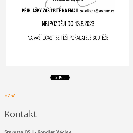
« Zpět
Kontakt
Starosta OSH - Kondler Václav