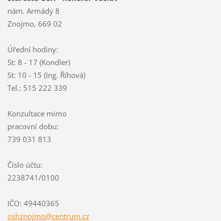
nám. Armády 8
Znojmo, 669 02
Úřední hodiny:
St: 8 - 17 (Kondler)
St: 10 - 15 (Ing. Říhová)
Tel.: 515 222 339
Konzultace mimo
pracovní dobu:
739 031 813
Číslo účtu:
2238741/0100
IČO: 49440365
oshznojm
o@centru
m.cz