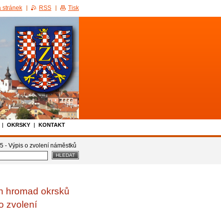
 stránek
RSS
Tisk
OKRSKY
KONTAKT
 - Výpis o zvolení náměstků
h hromad okrsků
o zvolení