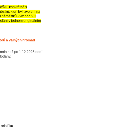
říku, konkrétně s
tků, kteří byli zvoleni na
 náměstků - viz bod 9.2
dání v jednom originálním
orů a valných hromad
termín než po 1.12.2025 není
dodány.
rejstříku