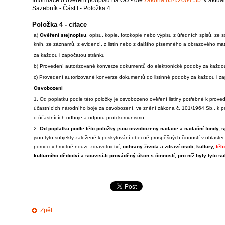
Sazebník - Část I - Položka 4:
Položka 4 - citace
a)
Ověření stejnopisu
, opisu, kopie, fotokopie nebo výpisu z úředních spisů, ze s
knih, ze záznamů, z evidencí, z listin nebo z dalšího písemného a obrazového mat
za každou i započatou stránku
b) Provedení autorizované konverze dokumentů do elektronické podoby za každou 
c) Provedení autorizované konverze dokumentů do listinné podoby za každou i zap
Osvobození
1. Od poplatku podle této položky je osvobozeno ověření listiny potřebné k prove
účastnících národního boje za osvobození, ve znění zákona č. 101/1964 Sb., k p
o účastnících odboje a odporu proti komunismu.
2.
Od poplatku podle této položky jsou osvobozeny nadace a nadační fondy, 
jsou tyto subjekty založené k poskytování obecně prospěšných činností v oblastech
pomoci v hmotné nouzi, zdravotnictví,
ochrany života a zdraví osob, kultury,
těl
kulturního dědictví a souvisí-li prováděný úkon s činností, pro níž byly tyto s
Zpět