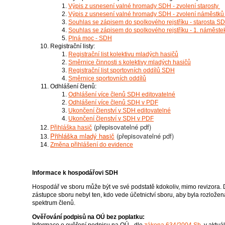
Výpis z usnesení valné hromady SDH - zvolení starosty
Výpis z usnesení valné hromady SDH - zvolení náměstk
Souhlas se zápisem do spolkového rejstříku - starosta 
Souhlas se zápisem do spolkového rejstříku - 1. náměst
Plná moc - SDH
Registrační listy:
Registrační list kolektivu mladých hasičů
Směrnice činnosti s kolektivy mladých hasičů
Registrační list sportovních oddílů SDH
Směrnice sportovních oddílů
Odhlášení členů:
Odhlášení více členů SDH editovatelné
Odhlášení více členů SDH v PDF
Ukončení členství v SDH editovatelné
Ukončení členství v SDH v PDF
(přepisovatelné pdf)
Přihláška hasič
Přihláška mladý hasič
(přepisovatelné pdf)
Změna přihlášení do evidence
Informace k hospodářovi SDH
Hospodář ve sboru může být ve své podstatě kdokoliv, mimo revizora.
zástupce sboru nebyl ten, kdo vede účetnictví sboru, aby byla rozlože
spektrum členů.
Ověřování podpisů na OÚ bez poplatku:
Informace o ověření podpisu na OÚ - dle
zákona 634/2004 Sb
. v aktuá