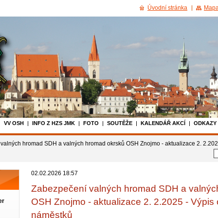
Úvodní stránka
Mapa
VV OSH
INFO Z HZS JMK
FOTO
SOUTĚŽE
KALENDÁŘ AKCÍ
ODKAZY
valných hromad SDH a valných hromad okrsků OSH Znojmo - aktualizace 2. 2.2025
02.02.2026 18:57
Zabezpečení valných hromad SDH a valnýc
OSH Znojmo - aktualizace 2. 2.2025 - Výpis 
er
náměstků