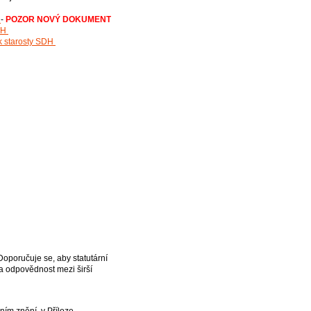
ů
-
POZOR NOVÝ DOKUMENT
SDH
ek starosty SDH
Doporučuje se, aby statutární
na odpovědnost mezi širší
lním znění, v Příloze -