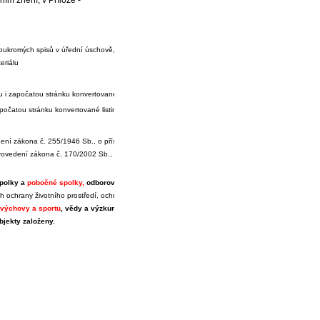
oukromých spisů v úřední úschově, z rejstříků, z registrů, z
eriálu
Kč
i započatou stránku konvertované listiny
Kč
očatou stránku konvertované listiny
Kč
dení zákona č. 255/1946 Sb., o příslušnících československé armády v zahraničí a o některých ji
rovedení zákona č. 170/2002 Sb., o válečných veteránech, a k provedení zákona č. 262/2011 Sb
spolky a
pobočné spolky,
odborové
organizace, obecně prospěšné společnosti a ústavy, pokud
 ochrany životního prostředí, ochrany mládeže, ochrany zvířat, sociálních služeb, sociální péče 
ovýchovy a sportu
, vědy a výzkumu,
vzdělávání a výchovy, požární ochrany
a ochrany
ubjekty založeny.