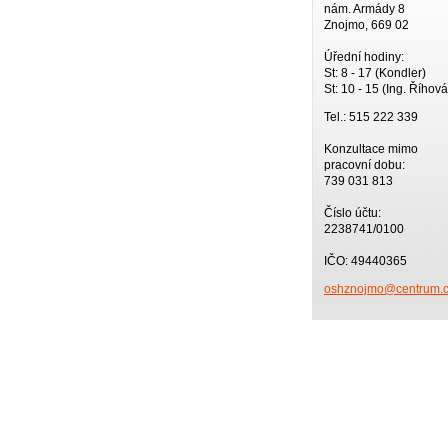
nám. Armády 8
Znojmo, 669 02
Úřední hodiny:
St: 8 - 17 (Kondler)
St: 10 - 15 (Ing. Říhová
Tel.: 515 222 339
Konzultace mimo
pracovní dobu:
739 031 813
Číslo účtu:
2238741/0100
IČO: 49440365
oshznojm
o@centru
m.