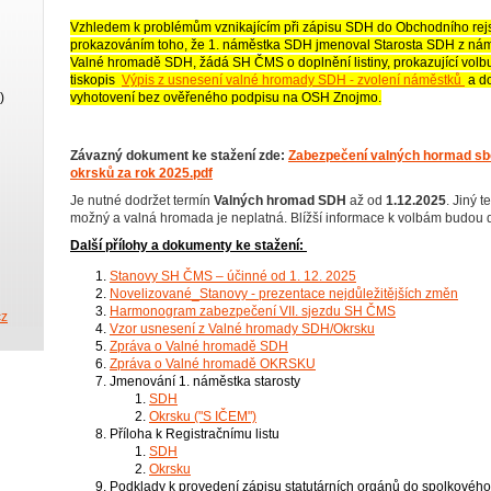
Vzhledem k problémům vznikajícím při zápisu SDH do Obchodního rejst
prokazováním toho, že 1. náměstka SDH jmenoval Starosta SDH z náměs
Valné hromadě SDH, žádá SH ČMS o doplnění listiny, prokazující volbu
tiskopis
Výpis z usnesení valné hromady SDH - zvolení náměstků
a do
vyhotovení bez ověřeného podpisu na OSH Znojmo.
)
Závazný dokument ke stažení zde:
Zabezpečení valných hormad sb
okrsků za rok 2025.pdf
Je nutné dodržet termín
Valných hromad SDH
až od
1.12.2025
. Jiný 
možný a valná hromada je neplatná. Blížší informace k volbám budou 
Další přílohy a dokumenty ke stažení:
Stanovy SH ČMS – účinné od 1. 12. 2025
Novelizované_Stanovy - prezentace nejdůležitějších změn
Harmonogram zabezpečení VII. sjezdu SH ČMS
cz
Vzor usnesení z Valné hromady SDH/Okrsku
Zpráva o Valné hromadě SDH
Zpráva o Valné hromadě OKRSKU
Jmenování 1. náměstka starosty
SDH
Okrsku ("S IČEM")
Příloha k Registračnímu listu
SDH
Okrsku
Podklady k provedení zápisu statutárních orgánů do spolkového 