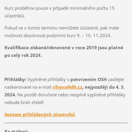
Kurz proběhne pouze v případě minimálního počtu 15
účastníků.
Pokud se v tomto termínu nemůžete zúčastnit, pak máte
možnost absolvovat podzimní kurz 9. – 10. 11.2024.
Kvalifikace získané/obnovené v roce 2019 jsou platné
po celý rok 2024.
Přihlášky:
Vyplněné přihlášky s
potvrzením OSH
zasílejte
naskenované na e-mail
rihova@dh.cz
, nej
později do 4. 3.
2024.
Na pozdě doručené nebo neúplně vyplněné přihlášky
nebude brán zřetel!
Seznam přihlášených účastníků
Ke stažení: