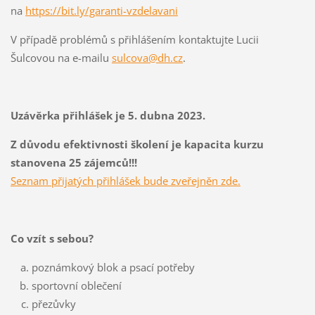
na
https://bit.ly/garanti-vzdelavani
V případě problémů s přihlášením kontaktujte Lucii
Šulcovou na e-mailu
sulcova@dh.cz
.
Uzávěrka přihlášek je 5. dubna 2023.
Z důvodu efektivnosti školení je kapacita kurzu
stanovena 25 zájemců!!!
Seznam přijatých přihlášek bude zveřejněn zde
.
Co vzít s sebou?
poznámkový blok a psací potřeby
sportovní oblečení
přezůvky