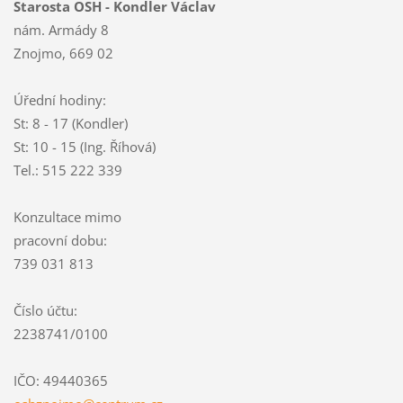
Starosta OSH - Kondler Václav
nám. Armády 8
Znojmo, 669 02
Úřední hodiny:
St: 8 - 17 (Kondler)
St: 10 - 15 (Ing. Říhová)
Tel.: 515 222 339
Konzultace mimo
pracovní dobu:
739 031 813
Číslo účtu:
2238741/0100
IČO: 49440365