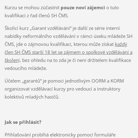
Kurzu se mohou zúčastnit
pouze noví zájemci
o tuto
kvalifikaci z řad členů SH ČMS.
Školící kurz „Garant vzdělávání“ je další ze série interní
nabídky neformálního vzdělávání v rámci úseku mládeže SH
ČMS, jde o zájmovou kvalifikaci, kterou může získat
každý
člen SH ČMS starší 18 let se zájmem o spolkové vzdělávání a
školen
í, bez ohledu na to zda je či není držitelem kvalifikace
vedoucího mládeže.
Účelem „garantů“ je pomoci jednotlivým OORM a KORM
organizovat vzdělávací kurzy pro vedoucí a instruktory
kolektivů mladých hasičů.
Jak se přihlásit?
Přihlašování probíhá elektronicky pomocí formuláře