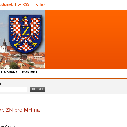
 stránek
RSS
Tisk
OKRSKY
KONTAKT
i
kr. ZN pro MH na
esu Znojmo