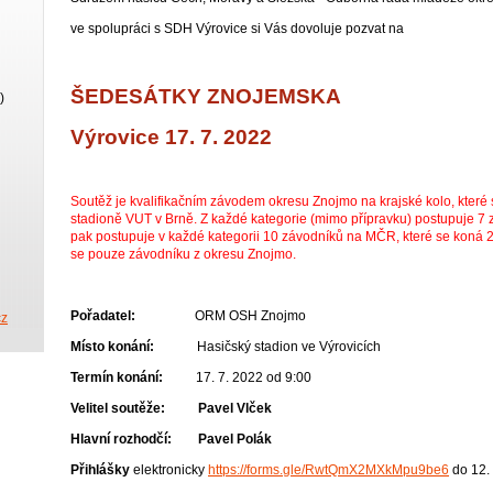
ve spolupráci s SDH Výrovice si Vás dovoluje pozvat na
ŠEDESÁTKY ZNOJEMSKA
)
Výrovice 17. 7. 2022
Soutěž je kvalifikačním závodem okresu Znojmo na krajské kolo, které 
stadioně VUT v Brně. Z každé kategorie (mimo přípravku) postupuje 7 
pak postupuje v každé kategorii 10 závodníků na MČR, které se koná 
se pouze závodníku z okresu Znojmo.
Pořadatel:
ORM OSH Znojmo
cz
Místo konání:
Hasičský stadion ve Výrovicích
Termín konání:
17. 7. 2022 od 9:00
Velitel soutěže: Pavel Vlček
Hlavní rozhodčí: Pavel Polák
Přihlášky
elektronicky
https://forms.gle/RwtQmX2MXkMpu9be6
do 12.