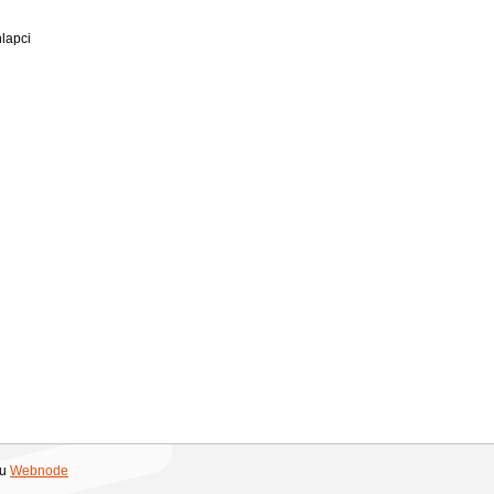
hlapci
ou
Webnode