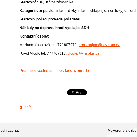
Startovné:
30,- Kč za závodníka
Kategorie:
přípravka, mladší dívky, mladší chlapci, starší dívky, starší c
Startovní pořadí provede pořadatel
Náklady na dopravu hradí vysílající SDH
Kontaktní osoby:
Mariana Kasalová, tel. 721807271,
orm.znojmo@seznam.cz
Pavel Vlček, tel. 777707115,
vlcekp@vhsplus.cz
Propozice včetně přihlášky ke stažení zde
Zpět
 vyhrazena.
Vytvořeno služb