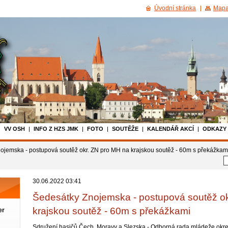
Úvodní stránka
Mapa
VV OSH
INFO Z HZS JMK
FOTO
SOUTĚŽE
KALENDÁŘ AKCÍ
ODKAZY
ojemska - postupová soutěž okr. ZN pro MH na krajskou soutěž - 60m s překážkam
30.06.2022 03:41
Šedesátky Znojemska - postupová soutěž o
krajskou soutěž - 60m s překážkami
er
Sdružení hasičů Čech, Moravy a Slezska - Odborná rada mládeže okr