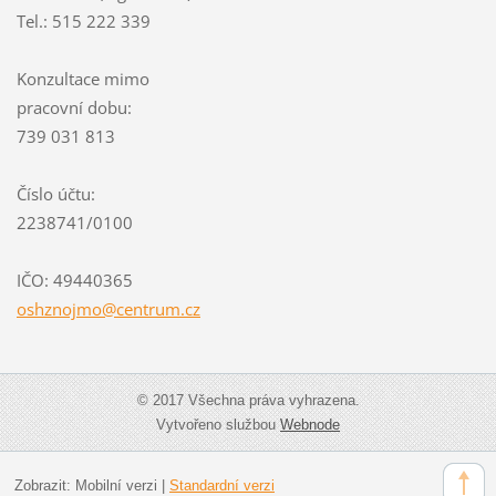
Tel.: 515 222 339
Konzultace mimo
pracovní dobu:
739 031 813
Číslo účtu:
2238741/0100
IČO: 49440365
oshznojm
o@centru
m.cz
© 2017 Všechna práva vyhrazena.
Vytvořeno službou
Webnode
Zobrazit:
Mobilní verzi
|
Standardní verzi