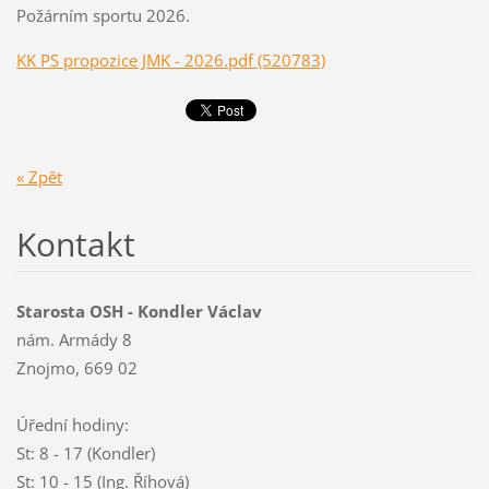
Požárním sportu 2026.
KK PS propozice JMK - 2026.pdf (520783)
« Zpět
Kontakt
Starosta OSH - Kondler Václav
nám. Armády 8
Znojmo, 669 02
Úřední hodiny:
St: 8 - 17 (Kondler)
St: 10 - 15 (Ing. Říhová)