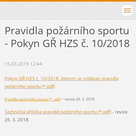
Pravidla požárního sportu
- Pokyn GŘ HZS č. 10/2018
15.03.2019 12:44
Pokyn GŘ HZS č. 10/2018, kterým se vydávají pravidla
požárního sportu (*.pdf)
-
Pravidla požárního sportu (*. pdf)
revize 26. 3. 2018
Technická příloha pravidel požárního sportu (*.pdf)
- revize
26. 3. 2018