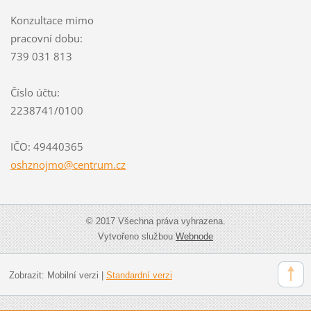
Konzultace mimo
pracovní dobu:
739 031 813
Číslo účtu:
2238741/0100
IČO: 49440365
oshznojm
o@centru
m.cz
© 2017 Všechna práva vyhrazena.
Vytvořeno službou
Webnode
Zobrazit:
Mobilní verzi
|
Standardní verzi