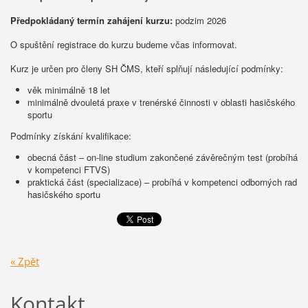
Předpokládaný termín zahájení kurzu:
podzim 2026
O spuštění registrace do kurzu budeme včas informovat.
Kurz je určen pro členy SH ČMS, kteří splňují následující podmínky:
věk minimálně 18 let
minimálně dvouletá praxe v trenérské činnosti v oblasti hasičského
sportu
Podmínky získání kvalifikace:
obecná část – on-line studium zakončené závěrečným test (probíhá
v kompetenci FTVS)
praktická část (specializace) – probíhá v kompetenci odborných rad
hasičského sportu
« Zpět
Kontakt