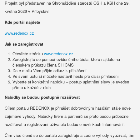
Projekt byl představen na Shromáždění starostů OSH a KSH dne 29.
května 2026 v Přibyslavi.
Kde portál najdete
www.redenox.cz
Jak se zaregistrovat
Otevřete stránku
www.redenox.cz
Zaregistrujte se pomocí evidenčního čísla, které najdete na
členském průkazu člena SH ČMS
Do e-mailu Vám přijde odkaz k přihlášení
Ve svém účtu si můžete nastavit heslo pro další přihlášení
Vyberte si konkrétní nabídku – postup uplatnění slevy je uveden
přímo u každé z nich
Nabídky se budou postupně rozšiřovat
Cílem portálu REDENOX je přinášet dobrovolným hasičům stále nové
zajímavé výhody. Nabídky firem a partnerů se proto budou průběžně
rozšiřovat a registrovaní uživatelé budou o novinkách informováni.
Čím více členů se do portálu zaregistruje a začne výhody využívat, tím