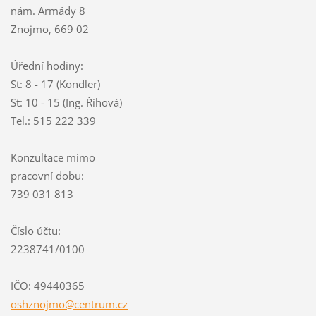
nám. Armády 8
Znojmo, 669 02
Úřední hodiny:
St: 8 - 17 (Kondler)
St: 10 - 15 (Ing. Říhová)
Tel.: 515 222 339
Konzultace mimo
pracovní dobu:
739 031 813
Číslo účtu:
2238741/0100
IČO: 49440365
oshznojm
o@centru
m.cz