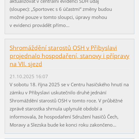
aktualizovat v centrální evidenci SDH údaj
(sloupec): „Sportovec s 6 účastmi“ změny budou
možné pouze v tomto sloupci, úpravy mohou
v evidenci provádět přímo...
Shromáždění starostů OSH v Přibyslavi
projednalo hospodaření, stanovy i přípravy
na VII. sjezd
21.10.2025 16:07
V sobotu 18. října 2025 se v Centru hasičského hnutí na
zámku v Přibyslavi uskutečnilo druhé jednání
Shromáždění starostů OSH v tomto roce. V průběžné
zprávě starostka shrnula uplynulé období a
informovala, že hospodaření Sdružení hasičů Čech,
Moravy a Slezska bude ke konci roku zakončeno...