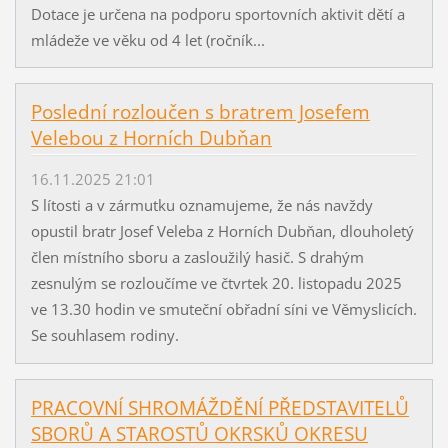
Dotace je určena na podporu sportovních aktivit dětí a
mládeže ve věku od 4 let (ročník...
Poslední rozloučen s bratrem Josefem
Velebou z Horních Dubňan
16.11.2025 21:01
S lítosti a v zármutku oznamujeme, že nás navždy
opustil bratr Josef Veleba z Horních Dubňan, dlouholetý
člen místního sboru a zasloužilý hasič. S drahým
zesnulým se rozloučíme ve čtvrtek 20. listopadu 2025
ve 13.30 hodin ve smuteční obřadní síni ve Věmyslicích.
Se souhlasem rodiny.
PRACOVNÍ SHROMÁŽDĚNÍ PŘEDSTAVITELŮ
SBORŮ A STAROSTŮ OKRSKŮ OKRESU